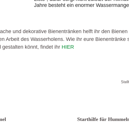
Jahre besteht ein enormer Wasser
ache und dekorative Bienentränken helft ihr den Bienen 
en
Arbeit des Wasserholens. Wie ihr eure Bienentränke s
gestalten könnt, findet ihr
HIER
Stel
Es sollte immer W
st die Tränke leer, kommen d
Starthilfe für Hummel