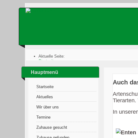
Aktuelle Seite:
Startseite
:
Infothek
:
Wildtiere
:
Hauptmenü
Artenschutz
:
Auch das ist Artenschutz
Auch das
Startseite
Artenschu
Aktuelles
Tierarten.
Wir über uns
In unserem
Termine
Zuhause gesucht
Zuhause gefunden