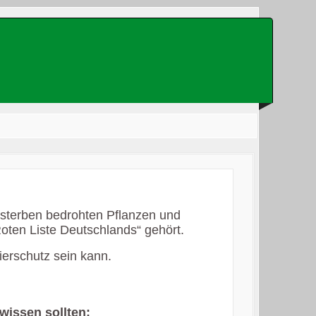
Was suchen Sie?
ssterben bedrohten Pflanzen und
oten Liste Deutschlands“ gehört.
ierschutz sein kann.
wissen sollten: