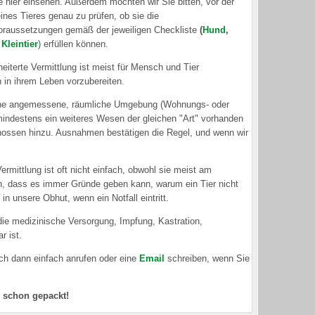
 hier einsehen. Außerdem möchten wir Sie bitten, vor der
ines Tieres genau zu prüfen, ob sie die
oraussetzungen gemäß der jeweiligen
Checkliste
(
Hund
,
d
Kleintier
)
erfüllen können.
eiterte Vermittlung ist meist für Mensch und Tier
 in ihrem Leben vorzubereiten.
 eine angemessene, räumliche Umgebung (Wohnungs- oder
mindestens ein weiteres Wesen der gleichen "Art" vorhanden
tgenossen hinzu. Ausnahmen bestätigen die Regel, und wenn wir
rmittlung ist oft nicht einfach, obwohl sie meist am
ch, dass es immer Gründe geben kann, warum ein Tier nicht
n unsere Obhut, wenn ein Notfall eintritt.
die medizinische Versorgung, Impfung, Kastration,
r ist.
uch dann einfach anrufen oder eine
Email
schreiben, wenn Sie
d schon gepackt!