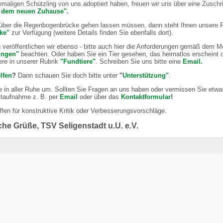
maligen Schützling von uns adoptiert haben, freuen wir uns über eine Zuschri
 dem neuen Zuhause"
.
 über die Regenbogenbrücke gehen lassen müssen, dann steht Ihnen unsere 
ke"
zur Verfügung (weitere Details finden Sie ebenfalls dort).
veröffentlichen wir ebenso - bitte auch hier die Anforderungen gemäß dem 
ungen"
beachten. Oder haben Sie ein Tier gesehen, das heimatlos erscheint 
ere in unserer Rubrik
"
Fundtiere
"
. Schreiben Sie uns bitte eine
Email.
lfen
?
Dann schauen Sie doch bitte unter
"
Unterstützung"
.
e in aller Ruhe um. Sollten Sie Fragen an uns haben oder vermissen Sie etwa
ktaufnahme z. B. per
Email
oder über das
Kontaktformular
!
offen für konstruktive Kritik oder Verbesserungsvorschläge.
che Grüße, TSV Seligenstadt u.U. e.V.