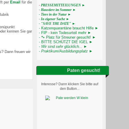
ft per
Email
für die
-
PRESSEMITTEILUNGEN
►
-
Haustiere im Sommer ►
-
Tiere in der Natur ►
Rubrik
-
In eigener Sache ►
- "SAVE THE DATE" ►
Menüpunkt
- Katzenquarantäne braucht Hilfe ►
oder kennen Sie gar
- FIP - kein Todesurteil mehr ►
- 🐾 Platz für Streuner gesucht! ►
- BITTE SCHÜTZT DIE IGEL ►
- Wir sind sehr glücklich... ►
- Praktikum/Ausbildungsplatz ►
s? Dann freuen wir
Paten gesucht!
Interesse? Dann klicken Sie bitte auf
den Button...