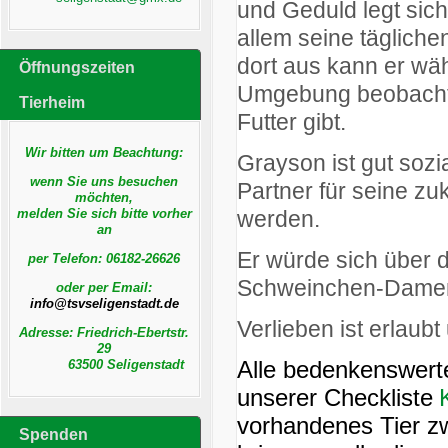
und Geduld legt sich 
allem seine täglich
dort aus kann er wä
Öffnungszeiten
Umgebung beobachte
Tierheim
Futter gibt.
Wir bitten um Beachtung:
Grayson ist gut sozia
wenn Sie uns besuchen
Partner für seine z
möchten,
werden.
melden Sie sich bitte vorher
an
Er würde sich über 
per Telefon:
06182-26626
Schweinchen-Damen
oder per Email:
Verlieben ist erlaub
Adresse: Friedrich-Ebertstr.
29
Alle bedenkenswerte
63500 Seligenstadt
unserer Checkliste
vorhandenes Tier z
Spenden