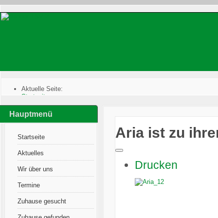
Aktuelle Seite:
Startseite
:
Zuhause gefunden
:
Katzen im Glück
:
Hauptmenü
Aria ist zu ihren neuen Menschen gezogen
Aria ist zu i
Startseite
Aktuelles
Drucken
Wir über uns
Termine
Zuhause gesucht
Zuhause gefunden