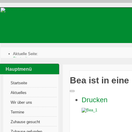
Aktuelle Seite:
Startseite
:
Zuhause gefunden
:
Katzen im Glück
:
Hauptmenü
Bea ist in eine ruhige Umgebung gezogen 👏
Bea ist in ein
Startseite
Aktuelles
Drucken
Wir über uns
Termine
Zuhause gesucht
Zuhause gefunden