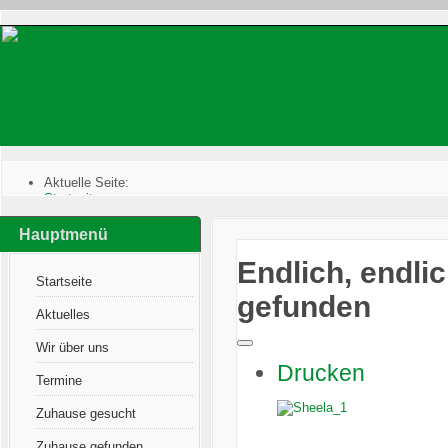
Aktuelle Seite:
Startseite
:
Zuhause gefunden
:
Katzen im Glück
:
Hauptmenü
Endlich, endlich: Sheela hat eine Pflegestelle gefunden
Endlich, endlic
Startseite
gefunden
Aktuelles
Wir über uns
Drucken
Termine
Zuhause gesucht
Zuhause gefunden