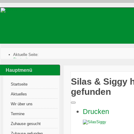
Aktuelle Seite:
Startseite
:
Zuhause gefunden
:
Katzen im Glück
:
Hauptmenü
Silas & Siggy haben ihr endgültiges Zuhause gefunden
Silas & Siggy 
Startseite
gefunden
Aktuelles
Wir über uns
Drucken
Termine
Zuhause gesucht
Zuhause gefunden