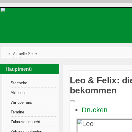
Aktuelle Seite:
Startseite
:
Zuhause gefunden
:
Katzen im Glück
:
Hauptmenü
Leo & Felix: die beiden haben ein neues Zuhause bekommen
Leo & Felix: d
Startseite
bekommen
Aktuelles
Wir über uns
Drucken
Termine
Zuhause gesucht
Zuhause gefunden